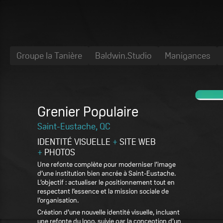
Groupe la Tanière
Baldwin.Studio
Manigances
Grenier Populaire
Saint-Eustache, QC
IDENTITÉ VISUELLE
+
SITE WEB
+
PHOTOS
Une refonte complète pour moderniser l’image
d’une institution bien ancrée à Saint-Eustache.
L’objectif : actualiser le positionnement tout en
respectant l’essence et la mission sociale de
l’organisation.
Création d’une nouvelle identité visuelle, incluant
une refonte du logo, suivie par la conception d’un