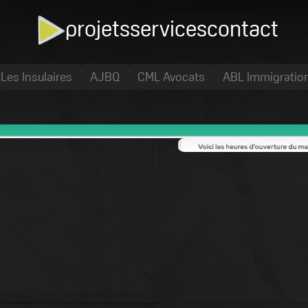
projets
services
contact
Les Insulaires
AJBQ
CML Avocats
ABL Immigratio