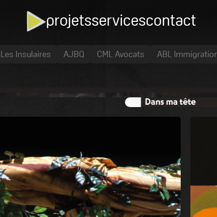
projets
services
contact
Les Insulaires
AJBQ
CML Avocats
ABL Immigratio